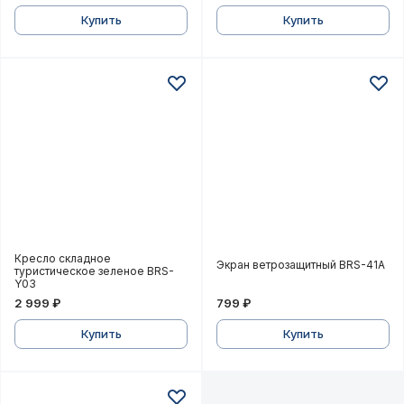
Купить
Купить
Кресло складное туристическое зеленое BRS-Y03
Экран ветрозащитный B
Кресло складное
Экран ветрозащитный BRS-41A
туристическое зеленое BRS-
Y03
2 999 ₽
799 ₽
Купить
Купить