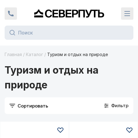
Вернуться на главную страницу
+7 (924) 924-16-46
Кат
Главная
/
Каталог
/
Туризм и отдых на природе
ая граница
Туризм и отдых на
природе
Фильтр
Сортировать