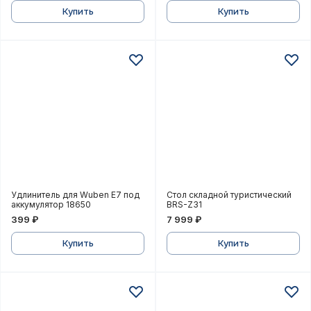
Купить
Купить
Удлинитель для Wuben E7 под аккумулятор 18650
Стол складной туристич
Удлинитель для Wuben E7 под
Стол складной туристический
аккумулятор 18650
BRS-Z31
399 ₽
7 999 ₽
Купить
Купить