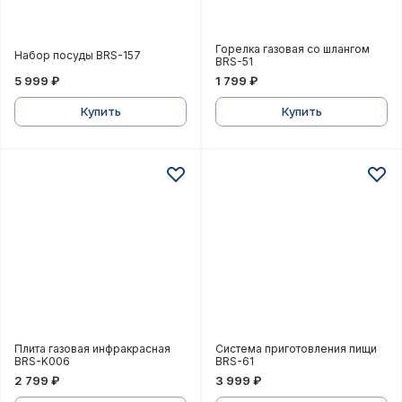
Набор посуды BRS-157
Горелка газовая со шлан
Горелка газовая со шлангом
Набор посуды BRS-157
BRS-51
5 999 ₽
1 799 ₽
Купить
Купить
Плита газовая инфракрасная BRS-K006
Система приготовления 
Плита газовая инфракрасная
Система приготовления пищи
BRS-K006
BRS-61
2 799 ₽
3 999 ₽