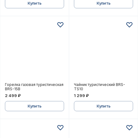
Купить
Купить
Горелка газовая туристическая BRS-15B
Чайник туристический B
Горелка газовая туристическая
Чайник туристический BRS-
BRS-15B
TS10
2 499 ₽
1 299 ₽
Купить
Купить