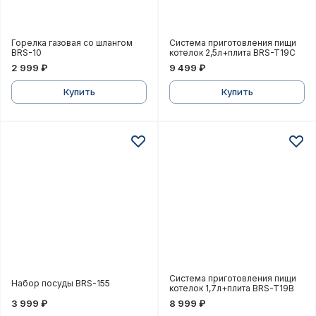
Горелка газовая со шлангом BRS-10
Система приготовления 
Горелка газовая со шлангом
Система приготовления пищи
BRS-10
котелок 2,5л+плита BRS-T19C
2 999 ₽
9 499 ₽
Купить
Купить
Набор посуды BRS-155
Система приготовления 
Система приготовления пищи
Набор посуды BRS-155
котелок 1,7л+плита BRS-T19B
3 999 ₽
8 999 ₽