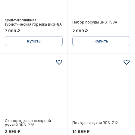
Мультитопливная туристическая горелка BRS-8A
Набор посуды BRS-153A
Мультитопливная
Набор посуды BRS-153A
туристическая горелка BRS-8A
7 999 ₽
2 999 ₽
Купить
Купить
Сковородка со складной ручкой BRS-P26
Походная кухня BRS-Z12
Сковородка со складной
Походная кухня BRS-Z12
ручкой BRS-P26
2 999 ₽
14 999 ₽