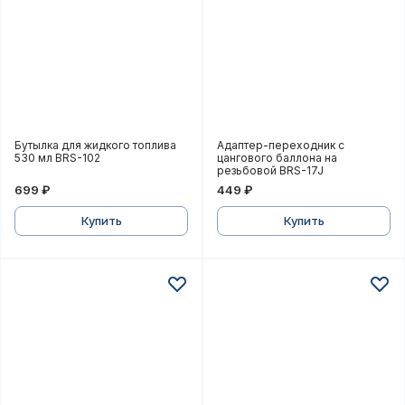
Бутылка для жидкого топлива 530 мл BRS-102
Адаптер-переходник с ца
Бутылка для жидкого топлива
Адаптер-переходник с
530 мл BRS-102
цангового баллона на
резьбовой BRS-17J
699 ₽
449 ₽
Купить
Купить