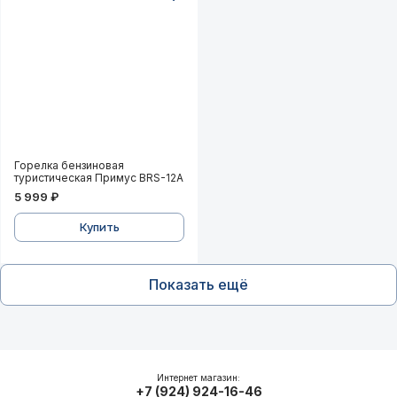
Горелка бензиновая туристическая Примус BRS-12A
Горелка бензиновая
туристическая Примус BRS-12A
5 999 ₽
Купить
Показать ещё
Интернет магазин:
+7 (924) 924-16-46