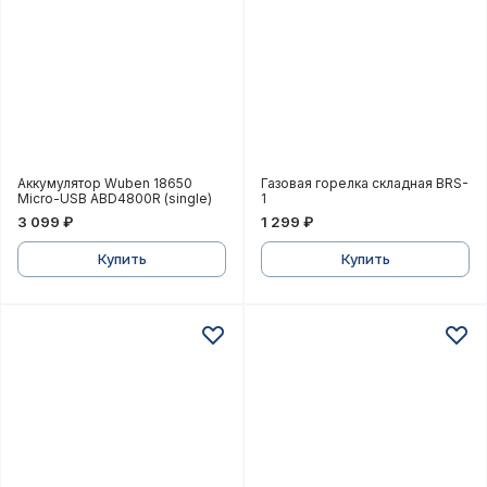
Аккумулятор Wuben 18650 Micro-USB ABD4800R (sing
Газовая горелка складна
Аккумулятор Wuben 18650
Газовая горелка складная BRS-
Micro-USB ABD4800R (single)
1
3 099 ₽
1 299 ₽
Купить
Купить