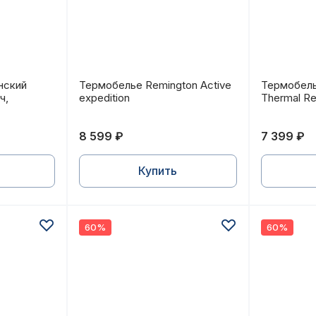
нский "Irida" (флис сэндвич, коричневый)
Термобелье Remington Active expedition
Термобель
нский
Термобелье Remington Active
Термобель
ч,
expedition
Thermal Re
8 599 ₽
7 399 ₽
Купить
60%
60%