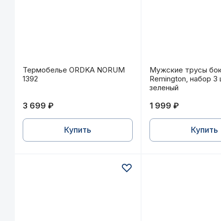
Термобелье ORDKA NORUM 1392
Мужские трусы бо
Термобелье ORDKA NORUM
Мужские трусы бо
1392
Remington, набор 3
зеленый
3 699 ₽
1 999 ₽
Купить
Купить