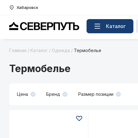
Хабаровск
Вернуться на главную страницу
Каталог
Главная
/
Каталог
/
Одежда
/
Термобелье
Термобелье
Цена
Бренд
Размер позиции