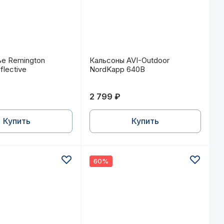
е Remington Thermal Reflective
Кальсоны AVI-Outdoor NordKapp
е Remington
Кальсоны AVI-Outdoor
flective
NordKapp 640В
2 799 ₽
Купить
Купить
60%