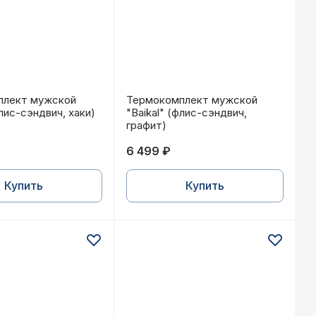
лект мужской "Baikal" (флис-сэндвич, хаки)
Термокомплект мужской "Baikal"
плект мужской
Термокомплект мужской
флис-сэндвич, хаки)
"Baikal" (флис-сэндвич,
графит)
6 499 ₽
Купить
Купить