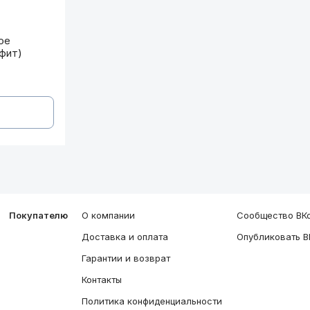
ое "Турист" (флис, графит)
ое
афит)
Покупателю
О компании
Сообщество ВКо
Доставка и оплата
Опубликовать В
Гарантии и возврат
Контакты
Политика конфиденциальности