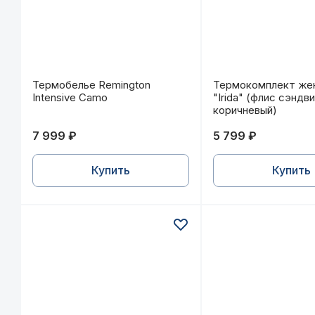
Термобелье Remington Intensive Camo
Термокомплект же
Термобелье Remington
Термокомплект же
Intensive Camo
"Irida" (флис сэндви
коричневый)
7 999 ₽
5 799 ₽
Купить
Купить