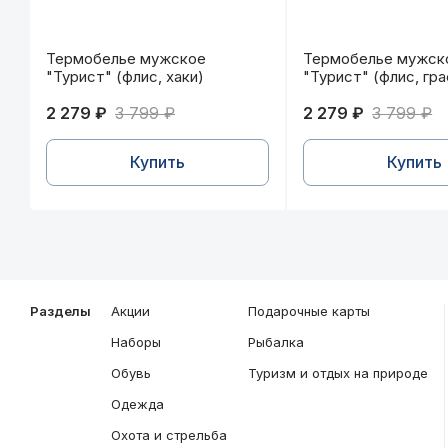
Термобелье мужское "Турист" (флис, хаки)
Термобелье мужск
Термобелье мужское
Термобелье мужск
"Турист" (флис, хаки)
"Турист" (флис, гр
2 279 ₽
3 799 ₽
2 279 ₽
3 799 ₽
Купить
Купить
Разделы
Акции
Подарочные карты
Наборы
Рыбалка
Обувь
Туризм и отдых на природе
Одежда
Охота и стрельба