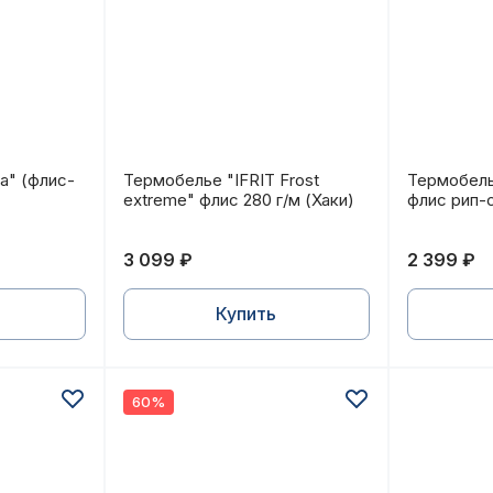
°С
ра" (флис-сэндвич, т.графит)
Термобелье "IFRIT Frost extreme" флис 28
Термобель
а" (флис-
Термобелье "IFRIT Frost
Термобель
extreme" флис 280 г/м (Хаки)
флис рип-
3 099 ₽
2 399 ₽
Купить
60%