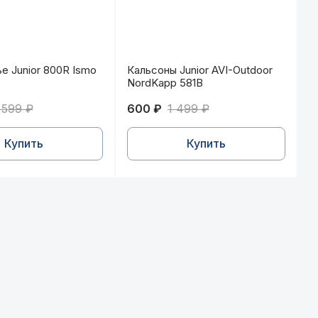
ье Junior 800R Ismo серый
Кальсоны Junior AVI-Outdoor No
е Junior 800R Ismo
Кальсоны Junior AVI-Outdoor
NordKapp 581B
 599 ₽
600 ₽
1 499 ₽
Купить
Купить