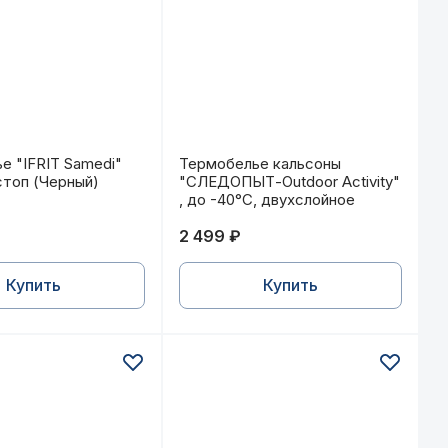
0 г/м (Хаки)
е "IFRIT Samedi" флис рип-стоп (Черный)
Термобелье кальсоны "СЛЕДОПЫТ-
е "IFRIT Samedi"
Термобелье кальсоны
стоп (Черный)
"СЛЕДОПЫТ-Outdoor Activity"
, до -40°С, двухслойное
2 499 ₽
Купить
Купить