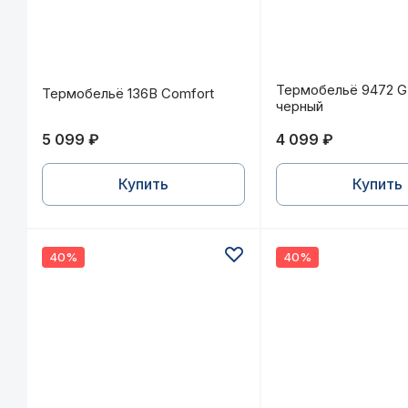
Термобельё 136B Comfort
Термобельё 947
Термобельё 9472 
Термобельё 136B Comfort
черный
5 099 ₽
4 099 ₽
Купить
Купить
40%
40%