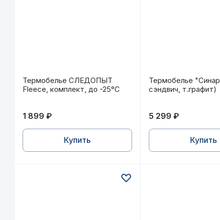
Термобелье СЛЕДОПЫТ Fleece, комплект, до -25
Термобелье "Сина
Термобелье СЛЕДОПЫТ
Термобелье "Синар
Fleece, комплект, до -25°С
сэндвич, т.графит)
1 899 ₽
5 299 ₽
Купить
Купить