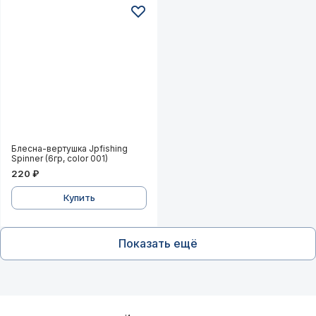
Блесна-вертушка Jpfishing Spinner (6гр, color 001)
Блесна-вертушка Jpfishing
Spinner (6гр, color 001)
220 ₽
Купить
Показать ещё