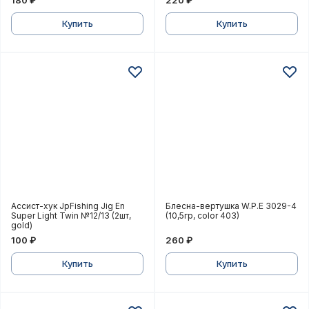
180 ₽
220 ₽
Купить
Купить
Ассист-хук JpFishing Jig En Super Light Twin №12/13 (
Блесна-вертушка W.P.E 302
Ассист-хук JpFishing Jig En
Блесна-вертушка W.P.E 3029-4
Super Light Twin №12/13 (2шт,
(10,5гр, color 403)
gold)
100 ₽
260 ₽
Купить
Купить