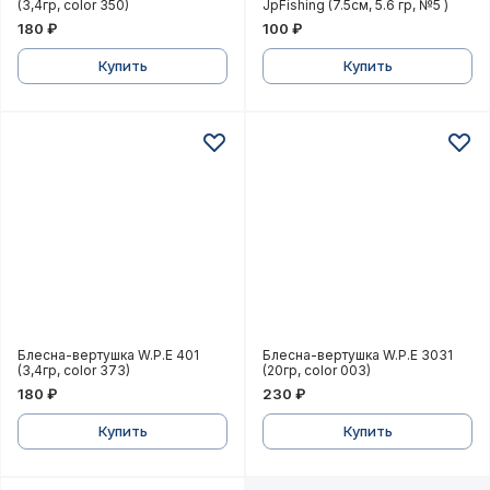
(3,4гр, color 350)
JpFishing (7.5см, 5.6 гр, №5 )
180 ₽
100 ₽
Купить
Купить
Блесна-вертушка W.P.E 401 (3,4гр, color 373)
Блесна-вертушка W.P.E 303
Блесна-вертушка W.P.E 401
Блесна-вертушка W.P.E 3031
(3,4гр, color 373)
(20гр, color 003)
180 ₽
230 ₽
Купить
Купить