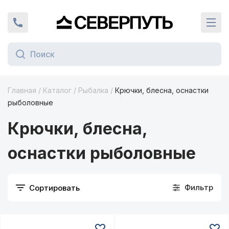
Вернуться на главную страницу
+7 (924) 924-16-46
Кат
Главная
/
Каталог
/
Рыбалка
/
Крючки, блесна, оснастки
ая граница
рыболовные
Крючки, блесна,
оснастки рыболовные
Фильтр
Сортировать