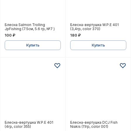
Блесна Salmon Trolling JpFishing (7.5см, 5.6 гр, №7 )
Блесна-вертушка W.P.E 401
Блесна Salmon Trolling
Блесна-вертушка W.P.E 401
JpFishing (7.5см, 5.6 гр, №7 )
(3,4гр, color 370)
100 ₽
180 ₽
Купить
Купить
Блесна-вертушка W.P.E 401 (4гр, color 355)
Блесна-вертушка DCJ Fish 
Блесна-вертушка W.P.E 401
Блесна-вертушка DCJ Fish
(4гр, color 355)
Niakis (11гр, color 001)