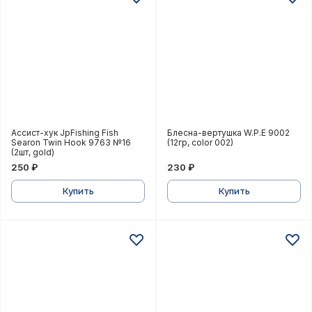
Ассист-хук JpFishing Fish Searon Twin Hook 9763 №16
Блесна-вертушка W.P.E 90
Ассист-хук JpFishing Fish
Блесна-вертушка W.P.E 9002
Searon Twin Hook 9763 №16
(12гр, color 002)
(2шт, gold)
250 ₽
230 ₽
Купить
Купить