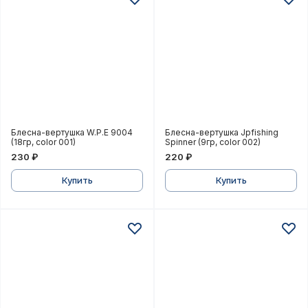
Блесна-вертушка W.P.E 9004 (18гр, color 001)
Блесна-вертушка Jpfishing
Блесна-вертушка W.P.E 9004
Блесна-вертушка Jpfishing
(18гр, color 001)
Spinner (9гр, color 002)
230 ₽
220 ₽
Купить
Купить