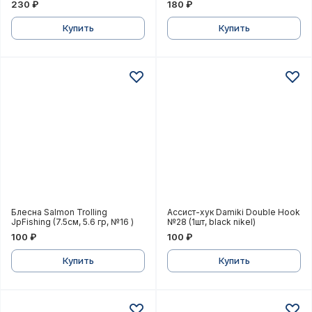
230 ₽
180 ₽
Купить
Купить
Блесна Salmon Trolling JpFishing (7.5см, 5.6 гр, №16 )
Ассист-хук Damiki Double 
Блесна Salmon Trolling
Ассист-хук Damiki Double Hook
JpFishing (7.5см, 5.6 гр, №16 )
№28 (1шт, black nikel)
100 ₽
100 ₽
Купить
Купить