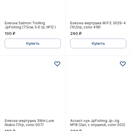
Блесна Salmon Trolling JpFishing (7.5см, 5.6 гр, №12 )
Блесна-вертушка W.P.E 302
Блесна Salmon Trolling
Блесна-вертушка W.P.E 3029-4
JpFishing (7.5см, 5.6 гр, №12 )
(10,5гр, color 418)
100 ₽
260 ₽
Купить
Купить
Блесна-вертушка 3Win Lure Niakis (11гр, color 007)
Ассист-хук JpFishing Jp-J
Блесна-вертушка 3Win Lure
Ассист-хук JpFishing Jp-Jig
Niakis (11гр, color 007)
№16 (2шт, с опушкой, color 002)