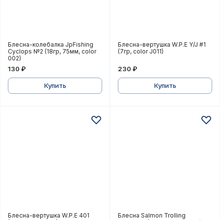
Блесна-колебалка JpFishing Сyclops №2 (18гр, 75мм, 
Блесна-вертушка W.P.E Y/J
Блесна-колебалка JpFishing
Блесна-вертушка W.P.E Y/J #1
Сyclops №2 (18гр, 75мм, color
(7гр, color J011)
002)
130 ₽
230 ₽
Купить
Купить
Блесна-вертушка W.P.E 401 (3,4гр, color 350)
Блесна Salmon Trolling JpF
Блесна-вертушка W.P.E 401
Блесна Salmon Trolling