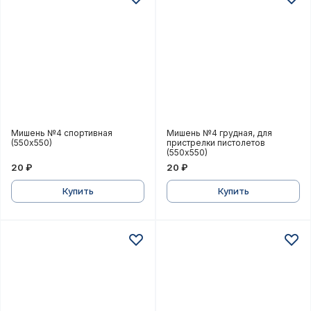
Мишень №4 спортивная (550х550)
Мишень №4 грудная, для 
Мишень №4 спортивная
Мишень №4 грудная, для
(550х550)
пристрелки пистолетов
(550х550)
20 ₽
20 ₽
Купить
Купить