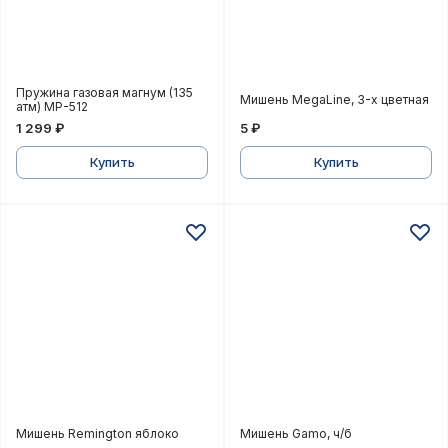
Пружина газовая магнум (135 атм) МР-512
Мишень MegaLine, 3-х цв
Пружина газовая магнум (135
Мишень MegaLine, 3-х цветная
атм) МР-512
1 299 ₽
5 ₽
Купить
Купить
Мишень Remington яблоко
Мишень Gamo, ч/б
Мишень Remington яблоко
Мишень Gamo, ч/б