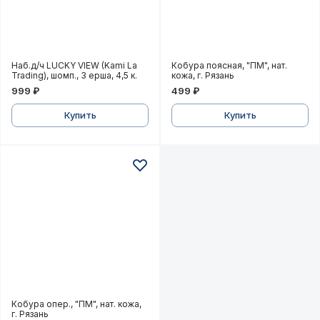
Наб.д/ч LUCKY VIEW (Kami La Trading), шомп., 3 ерша,
Кобура поясная, "ПМ", нат
Наб.д/ч LUCKY VIEW (Kami La
Кобура поясная, "ПМ", нат.
Trading), шомп., 3 ерша, 4,5 к.
кожа, г. Рязань
999 ₽
499 ₽
Купить
Купить
Кобура опер., "ПМ", нат. кожа, г. Рязань
Кобура опер., "ПМ", нат. кожа,
г. Рязань