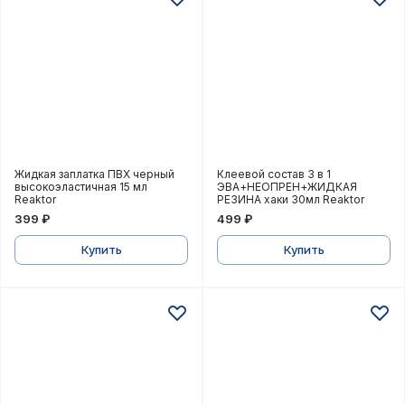
Жидкая заплатка ПВХ черный высокоэластичная 15 м
Клеевой состав 3 в 1 
Жидкая заплатка ПВХ черный
Клеевой состав 3 в 1
высокоэластичная 15 мл
ЭВА+НЕОПРЕН+ЖИДКАЯ
Reaktor
РЕЗИНА хаки 30мл Reaktor
399 ₽
499 ₽
Купить
Купить