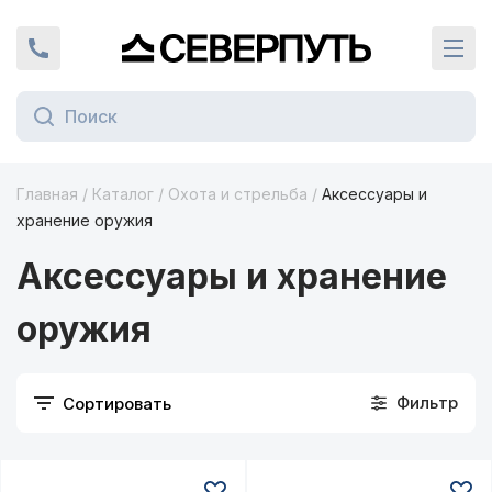
Вернуться на главную страницу
+7 (924) 924-16-46
Кат
Главная
/
Каталог
/
Охота и стрельба
/
Аксессуары и
ая граница
хранение оружия
Аксессуары и хранение
оружия
Фильтр
Сортировать