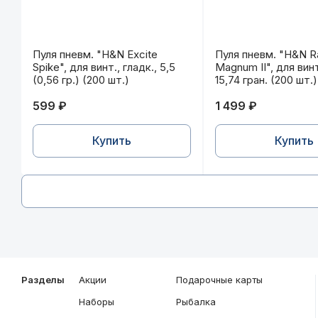
Пуля пневм. "H&N Excite Spike", для винт., гладк., 
Пуля пневм. "H&N R
Пуля пневм. "H&N Excite
Пуля пневм. "H&N R
Spike", для винт., гладк., 5,5
Magnum II", для винт
(0,56 гр.) (200 шт.)
15,74 гран. (200 шт.)
599 ₽
1 499 ₽
Купить
Купить
Разделы
Акции
Подарочные карты
Наборы
Рыбалка