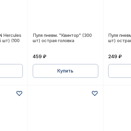
.6,35мм
N Hercules 6,35 мм, 2,85 гр. (125 шт) (100 в упаковке)
Пуля пневм. "Квинтор" (300 шт) острая 
Пуля пнев
N Hercules
Пуля пневм. "Квинтор" (300
Пуля пневм
5 шт) (100
шт) острая головка
шт) остра
459 ₽
249 ₽
Купить