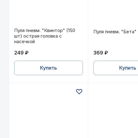
Пуля пневм. "Квинтор" (150 шт) острая головка 
Пуля пневм. "Бета
Пуля пневм. "Квинтор" (150
Пуля пневм. "Бета"
шт) острая головка с
насечкой
249 ₽
369 ₽
Купить
Купить