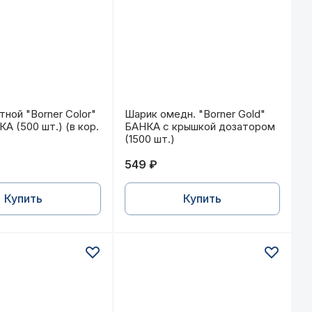
А (500 шт.) (в кор. 70 шт.)
тной "Borner Color" Green БАНКА (500 шт.) (в кор. 70
Шарик омедн. "Borner Gold" БАН
ной "Borner Color"
Шарик омедн. "Borner Gold"
А (500 шт.) (в кор.
БАНКА с крышкой дозатором
(1500 шт.)
549 ₽
Купить
Купить