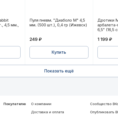
5,5 (0,56 гр.) (200 шт.)
abbit Magnum II", для винт., 4,5 мм., 15,74 гран. (200 
Пуля пневм. "Диаболо М" 4,5 мм. (500 шт.
Дротики M
abbit
Пуля пневм. "Диаболо М" 4,5
Дротики M
., 4,5 мм.,
мм. (500 шт.), 0,4 гр (Ижевск)
арбалета-
6,5" (16,5 
249 ₽
1 199 ₽
Купить
Показать ещё
Покупателю
О компании
Сообщество ВКо
Доставка и оплата
Опубликовать В