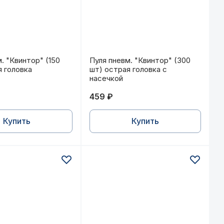
головка
м. "Квинтор" (150 шт) острая головка
Пуля пневм. "Квинтор" (300 шт) 
. "Квинтор" (150
Пуля пневм. "Квинтор" (300
я головка
шт) острая головка с
насечкой
459 ₽
Купить
Купить