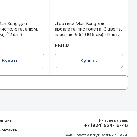
шт.)
), 0,4 гр (Ижевск)
an Kung для арбалета-пистолета, алюм., 6,5" (16,5 см) 
Дротики Man Kung для арбалета-пи
an Kung для
Дротики Man Kung для
пистолета, алюм.,
арбалета-пистолета, 3 цвета,
см) (12 шт.)
пластик, 6,5" (16,5 см) (12 шт.)
559 ₽
Купить
Купить
нтакте
Интернет магазин:
+7 (924) 924-16-46
Контакте
Офис и работа с юридическими лицами: