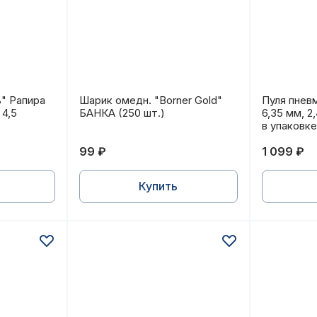
ь" Рапира (350 шт.) 0,71 г. кал. 4,5
Шарик омедн. "Borner Gold" БАНКА (250 
Пуля пнев
" Рапира
Шарик омедн. "Borner Gold"
Пуля пнев
 4,5
БАНКА (250 шт.)
6,35 мм, 2,
в упаковке
99 ₽
1 099 ₽
Купить