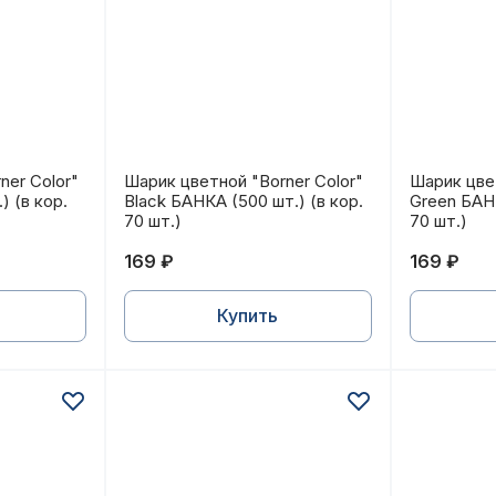
.) (в кор. 70 шт.)
orner Color" Red БАНКА (500 шт.) (в кор. 70 шт.)
Шарик цветной "Borner Color" Black БАНК
Шарик цве
ner Color"
Шарик цветной "Borner Color"
Шарик цвет
) (в кор.
Black БАНКА (500 шт.) (в кор.
Green БАНК
70 шт.)
70 шт.)
169 ₽
169 ₽
Купить