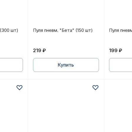
с насечкой
" (300 шт)
Пуля пневм. "Бета" (150 шт)
Пуля пнев
 (300 шт)
Пуля пневм. "Бета" (150 шт)
Пуля пневм
219 ₽
199 ₽
Купить