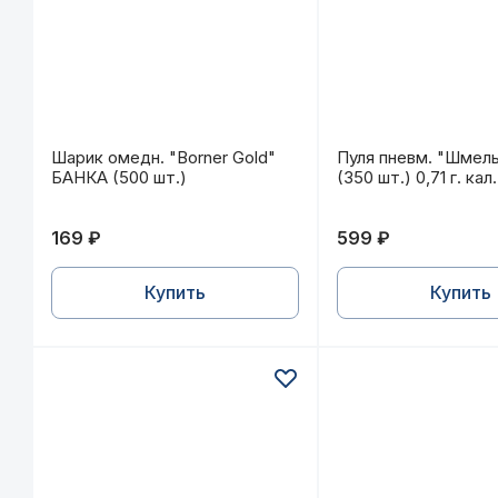
Шарик омедн. "Borner Gold" БАНКА (500 шт.)
Пуля пневм. "Шмел
Шарик омедн. "Borner Gold"
Пуля пневм. "Шмель
БАНКА (500 шт.)
(350 шт.) 0,71 г. кал.
169 ₽
599 ₽
Купить
Купить