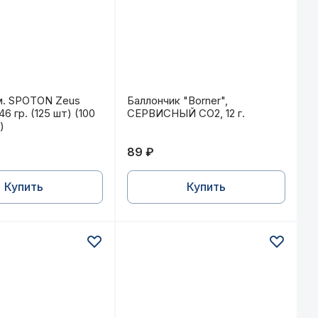
шт.)
м. SPOTON Zeus 6,35 мм, 2,46 гр. (125 шт) (100 в упак
Баллончик "Borner", СЕРВИСНЫЙ 
м. SPOTON Zeus
Баллончик "Borner",
46 гр. (125 шт) (100
СЕРВИСНЫЙ СО2, 12 г.
)
89 ₽
Купить
Купить