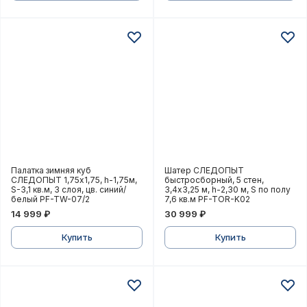
Палатка зимняя куб СЛЕДОПЫТ 1,75х1,75, h-1,75м, S-
Шатер СЛЕДОПЫТ быстросб
Палатка зимняя куб
Шатер СЛЕДОПЫТ
СЛЕДОПЫТ 1,75х1,75, h-1,75м,
быстросборный, 5 стен,
S-3,1 кв.м, 3 слоя, цв. синий/
3,4х3,25 м, h-2,30 м, S по полу
белый PF-TW-07/2
7,6 кв.м PF-TOR-K02
14 999 ₽
30 999 ₽
Купить
Купить