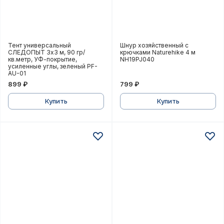
Тент универсальный СЛЕДОПЫТ 3x3 м, 90 гр/кв.метр
Шнур хозяйственный с к
Тент универсальный
Шнур хозяйственный с
СЛЕДОПЫТ 3x3 м, 90 гр/
крючками Naturehike 4 м
кв.метр, УФ-покрытие,
NH19PJ040
усиленные углы, зеленый PF-
AU-01
899 ₽
799 ₽
Купить
Купить