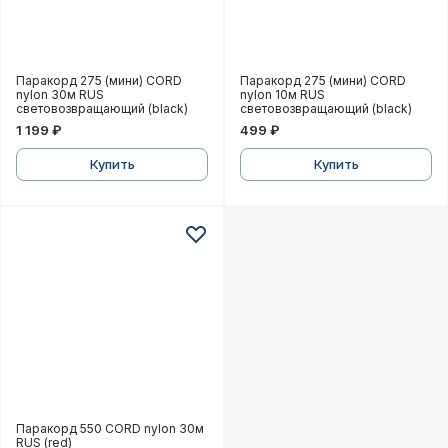
Паракорд 275 (мини) CORD nylon 30м RUS световоз
Паракорд 275 (мини) CO
Паракорд 275 (мини) CORD
Паракорд 275 (мини) CORD
nylon 30м RUS
nylon 10м RUS
световозвращающий (black)
световозвращающий (black)
1 199 ₽
499 ₽
Купить
Купить
Паракорд 550 CORD nylon 30м RUS (red)
Паракорд 550 CORD nylon 30м
RUS (red)