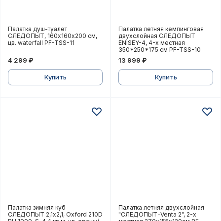
Палатка душ-туалет СЛЕДОПЫТ, 160х160х200 см, цв. 
Палатка летняя кемпинг
Палатка душ-туалет
Палатка летняя кемпинговая
СЛЕДОПЫТ, 160х160х200 см,
двухслойная СЛЕДОПЫТ
цв. waterfall PF-TSS-11
ENISEY-4, 4-х местная
350*250*175 см PF-TSS-10
4 299 ₽
13 999 ₽
Купить
Купить
Палатка зимняя куб СЛЕДОПЫТ 2,1х2,1, Oxford 210D 
Палатка летняя двухслой
Палатка зимняя куб
Палатка летняя двухслойная
СЛЕДОПЫТ 2,1х2,1, Oxford 210D
"СЛЕДОПЫТ-Venta 2", 2-х