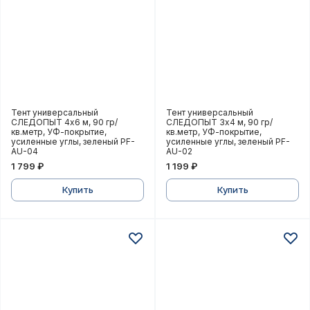
Тент универсальный СЛЕДОПЫТ 4x6 м, 90 гр/кв.мет
Тент универсальный СЛЕД
Тент универсальный
Тент универсальный
СЛЕДОПЫТ 4x6 м, 90 гр/
СЛЕДОПЫТ 3x4 м, 90 гр/
кв.метр, УФ-покрытие,
кв.метр, УФ-покрытие,
усиленные углы, зеленый PF-
усиленные углы, зеленый PF-
AU-04
AU-02
1 799 ₽
1 199 ₽
Купить
Купить