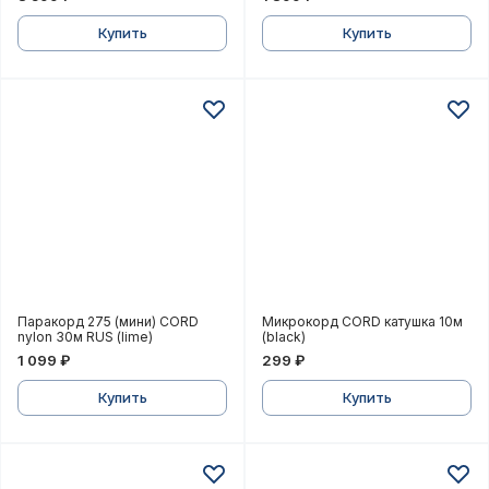
Купить
Купить
Паракорд 275 (мини) CORD nylon 30м RUS (lime)
Микрокорд CORD катушка
Паракорд 275 (мини) CORD
Микрокорд CORD катушка 10м
nylon 30м RUS (lime)
(black)
1 099 ₽
299 ₽
Купить
Купить