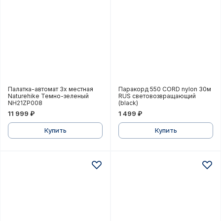
Палатка-автомат 3х местная Naturehike Темно-зел
Паракорд 550 CORD nylo
Палатка-автомат 3х местная
Паракорд 550 CORD nylon 30м
Naturehike Темно-зеленый
RUS световозвращающий
NH21ZP008
(black)
11 999 ₽
1 499 ₽
Купить
Купить