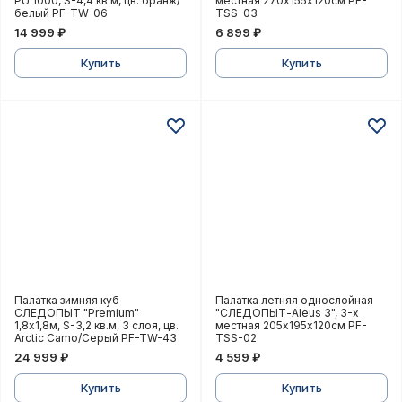
PU 1000, S-4,4 кв.м, цв. оранж/
местная 270х155х120см PF-
белый PF-TW-06
TSS-03
14 999 ₽
6 899 ₽
Купить
Купить
Палатка зимняя куб СЛЕДОПЫТ "Premium" 1,8х1,8м, S
Палатка летняя однослой
Палатка зимняя куб
Палатка летняя однослойная
СЛЕДОПЫТ "Premium"
"СЛЕДОПЫТ-Aleus 3", 3-х
1,8х1,8м, S-3,2 кв.м, 3 слоя, цв.
местная 205х195х120см PF-
Arctic Camo/Серый PF-TW-43
TSS-02
24 999 ₽
4 599 ₽
Купить
Купить