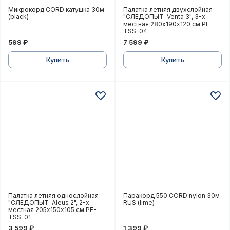
Микрокорд CORD катушка 30м (black)
Палатка летняя двухслой
Микрокорд CORD катушка 30м
Палатка летняя двухслойная
(black)
"СЛЕДОПЫТ-Venta 3", 3-х
местная 280х190х120 см PF-
TSS-04
599 ₽
7 599 ₽
Купить
Купить
Палатка летняя однослойная "СЛЕДОПЫТ-Aleus 2", 2
Паракорд 550 CORD nylon
Палатка летняя однослойная
Паракорд 550 CORD nylon 30м
"СЛЕДОПЫТ-Aleus 2", 2-х
RUS (lime)
местная 205х150х105 см PF-
TSS-01
3 599 ₽
1 399 ₽