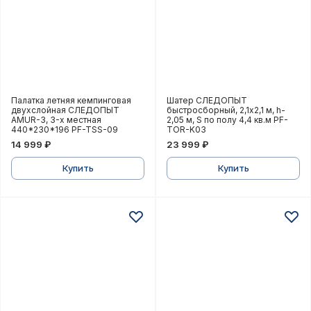
Палатка летняя кемпинговая двухслойная СЛЕДОПЫ
Шатер СЛЕДОПЫТ быстросб
Палатка летняя кемпинговая
Шатер СЛЕДОПЫТ
двухслойная СЛЕДОПЫТ
быстросборный, 2,1х2,1 м, h-
AMUR-3, 3-х местная
2,05 м, S по полу 4,4 кв.м PF-
440*230*196 PF-TSS-09
TOR-K03
14 999 ₽
23 999 ₽
Купить
Купить