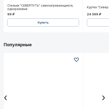
Стельки "СЕВЕРПУТЬ" самонагревающиеся, одно
Куртка "Се
Стельки "СЕВЕРПУТЬ" самонагревающиеся,
Куртка "Север
одноразовые
99 ₽
24 599 ₽
Купить
Популярные
‹
›