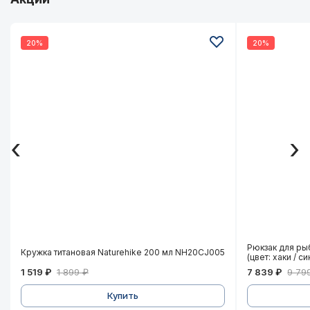
20%
20%
‹
›
Кружка титановая Naturehike 200 мл NH20CJ005
Рюкзак для
Рюкзак для ры
Кружка титановая Naturehike 200 мл NH20CJ005
(цвет: хаки / си
1 519 ₽
1 899 ₽
7 839 ₽
9 79
Купить