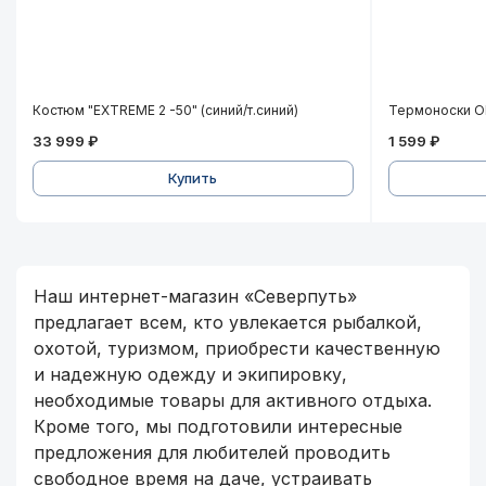
Костюм "EXTREME 2 -50" (синий/т.синий)
Термоноск
Костюм "EXTREME 2 -50" (синий/т.синий)
Термоноски O
33 999 ₽
1 599 ₽
Купить
Интернет-магазин Северпуть. Ро
Наш интернет-магазин «Северпуть»
предлагает всем, кто увлекается рыбалкой,
охотой, туризмом, приобрести качественную
и надежную одежду и экипировку,
необходимые товары для активного отдыха.
Кроме того, мы подготовили интересные
предложения для любителей проводить
свободное время на даче, устраивать