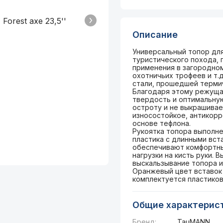
Описание
Универсальный топор для
туристического похода, п
применения в загородном
охотничьих трофеев и т.
стали, прошедшей термич
Благодаря этому режущая
твердость и оптимальную
остроту и не выкрашивае
износостойкое, антикорр
основе тефлона.
Рукоятка топора выполне
пластика с длинными вст
обеспечивают комфортны
нагрузки на кисть руки. 
выскальзывание топора и
Оранжевый цвет вставок
комплектуется пластиков
Общие характерис
Бренд:
TauMANN