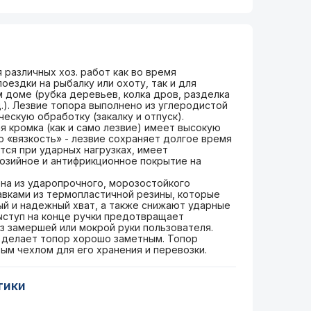
 различных хоз. работ как во время
оездки на рыбалку или охоту, так и для
 доме (рубка деревьев, колка дров, разделка
д.). Лезвие топора выполнено из углеродистой
ескую обработку (закалку и отпуск).
 кромка (как и само лезвие) имеет высокую
 «вязкость» - лезвие сохраняет долгое время
тся при ударных нагрузках, имеет
озийное и антифрикционное покрытие на
на из ударопрочного, морозостойкого
авками из термопластичной резины, которые
й и надежный хват, а также снижают ударные
Выступ на конце ручки предотвращает
з замершей или мокрой руки пользователя.
 делает топор хорошо заметным. Топор
ым чехлом для его хранения и перевозки.
тики