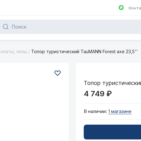
Конт
Написа
лопаты, пилы
/
Топор туристический TauMANN Forest axe 23,5''
Топор туристический
4 749 ₽
В наличии:
1 магазине