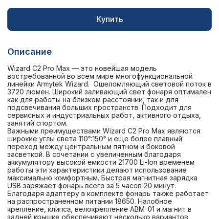
Купить
Описание
Wizard C2 Pro Max — это новейшая модель
востребованной во всем мире многофункциональной
линейки Armytek Wizard. Ошеломляющий световой поток в
3720 люмен. Широкий заливающий свет фонаря оптимален
как для работы на близком расстоянии, так и для
подсвечивания больших пространств. Подходит для
сервисных и индустриальных работ, активного отдыха,
занятий спортом.
Важными преимуществами Wizard C2 Pro Max являются
широкие углы света 110°:150° и еще более плавный
переход между центральным пятном и боковой
засветкой. В сочетании с увеличенным благодаря
аккумулятору высокой емкости 21700 Li-Ion временем
работы эти характеристики делают использование
максимально комфортным. Быстрая магнитная зарядка
USB заряжает фонарь всего за 5 часов 20 минут.
Благодаря адаптеру в комплекте фонарь также работает
на распространенном питании 18650. Налобное
крепление, клипса, велокрепление ABM-01 и магнит в
задней крышке обеспечивают несколько вариантов