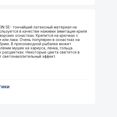
IN SE- тончайший латексный материал на
льзуется в качестве наживки (имитации криля
морских оснастках. Крепится на крючках с
или лака. Очень популярен в оснастках на
мбрию. В пресноводной рыбалке может
лении мушек на хариуса, ленка, гольца.
х расцветках. Некоторые цвета светятся в
т светонакопительный эффект.
тики