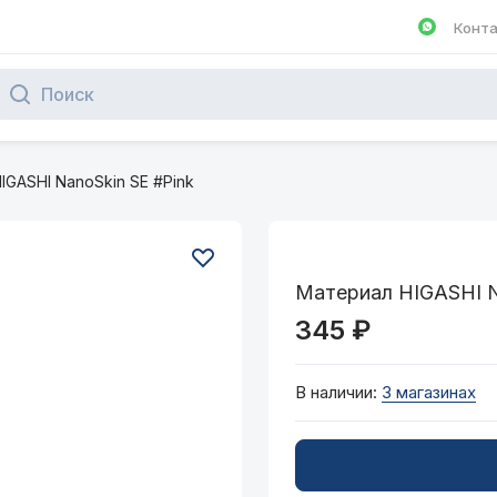
Конт
Написа
IGASHI NanoSkin SE #Pink
Материал HIGASHI N
345 ₽
В наличии:
3 магазинах