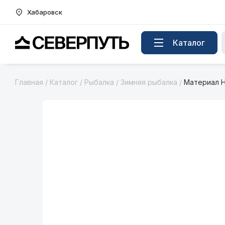
Хабаровск
Вернуться на главную страницу
Каталог
Главная
/
Каталог
/
Рыбалка
/
Зимняя рыбалка
/
Материал H