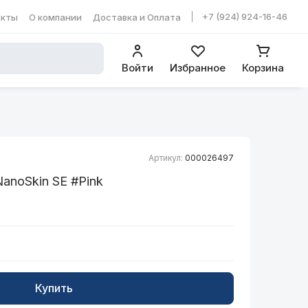
+7 (924) 924-16-46
акты
О компании
Доставка и Оплата
ть в WhatsApp
Войти
Избранное
Корзина
Артикул:
000026497
anoSkin SE #Pink
Купить