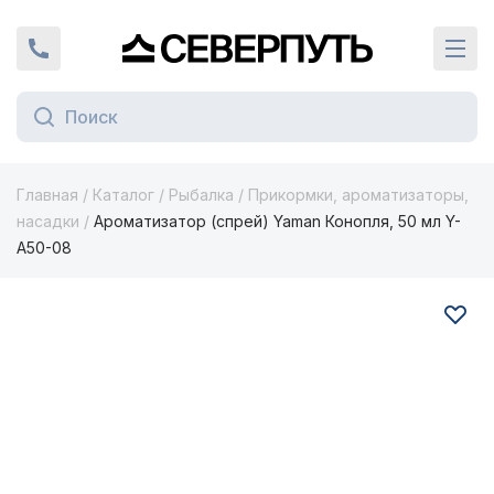
Вернуться на главную страницу
+7 (924) 924-16-46
Кат
Главная
/
Каталог
/
Рыбалка
/
Прикормки, ароматизаторы,
насадки
/
Ароматизатор (спрей) Yaman Конопля, 50 мл Y-
A50-08