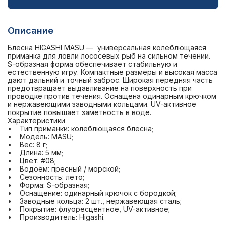
Описание
Блесна HIGASHI MASU — универсальная колеблющаяся
приманка для ловли лососёвых рыб на сильном течении.
S-образная форма обеспечивает стабильную и
естественную игру. Компактные размеры и высокая масса
дают дальний и точный заброс. Широкая передняя часть
предотвращает выдавливание на поверхность при
проводке против течения. Оснащена одинарным крючком
и нержавеющими заводными кольцами. UV-активное
покрытие повышает заметность в воде.
Характеристики
• Тип приманки: колеблющаяся блесна;
• Модель: MASU;
• Вес: 8 г;
• Длина: 5 мм;
• Цвет: #08;
• Водоём: пресный / морской;
• Сезонность: лето;
• Форма: S-образная;
• Оснащение: одинарный крючок с бородкой;
• Заводные кольца: 2 шт., нержавеющая сталь;
• Покрытие: флуоресцентное, UV-активное;
• Производитель: Higashi.