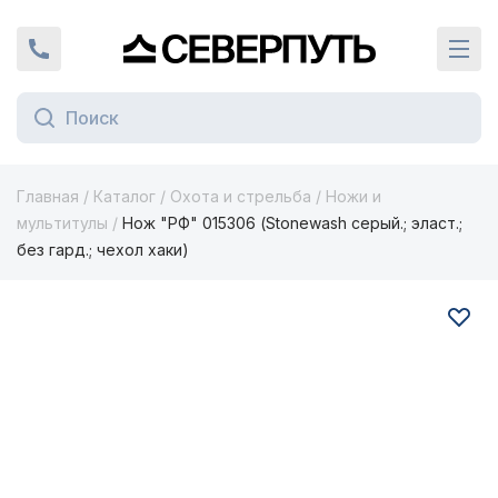
Вернуться на главную страницу
+7 (924) 924-16-46
Кат
Главная
/
Каталог
/
Охота и стрельба
/
Ножи и
мультитулы
/
Нож "РФ" 015306 (Stonewash серый.; эласт.;
без гард.; чехол хаки)