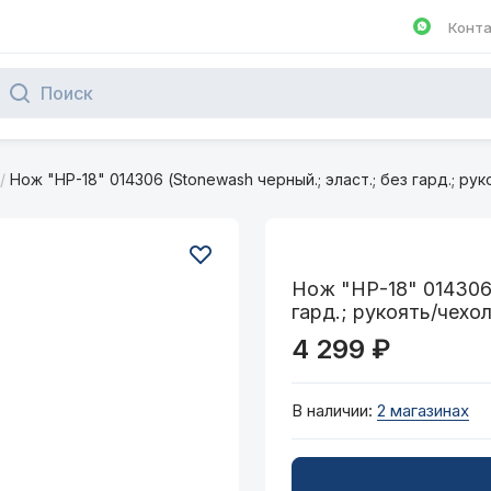
Конт
Написа
/
Нож "НР-18" 014306 (Stonewash черный.; эласт.; без гард.; ру
Нож "НР-18" 014306 
гард.; рукоять/чехол
4 299 ₽
В наличии:
2 магазинах