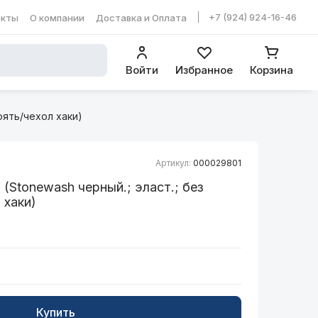
+7 (924) 924-16-46
акты
О компании
Доставка и Оплата
ть в WhatsApp
Войти
Избранное
Корзина
коять/чехол хаки)
Артикул:
000029801
(Stonewash черный.; эласт.; без
 хаки)
Купить