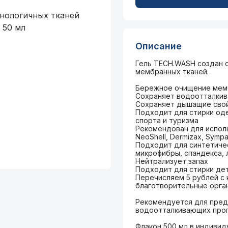
Описание
Гель TECH.WASH создан 
мембранных тканей.
Бережное очищение мемб
Сохраняет водоотталкив
Сохраняет дышащие свой
Подходит для стирки оде
спорта и туризма
Рекомендован для исполь
NeoShell, Dermizax, Sympa
Подходит для синтетическ
микрофибры, спандекса, 
Нейтрализует запах
Подходит для стирки де
Перечисляем 5 рублей с 
благотворительные орга
Рекомендуется для пред
водоотталкивающих проп
Флакон 500 мл в индивид