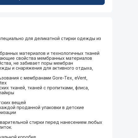
специально для деликатной стирки одежды из
ранных материалов и технологичных тканей
ающие свойства мембранных материалов
ства, не забивает поры мембран
жды и снаряжения для активного отдыха,
зования с мембранами Gore-Tex, eVent,
tex
их тканей, тканей с пропитками, флиса,
лайкры
тских вещей
каждой проданной упаковки в детские
низации
варительной стирки перед нанесением любых
иток.
уальной коробке