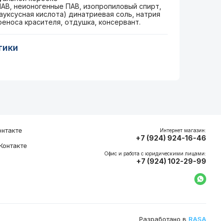
ПАВ, неионогенные ПАВ, изопропиловый спирт,
ксусная кислота) динатриевая соль, натрия
реноса красителя, отдушка, консервант.
тики
нтакте
Интернет магазин:
+7 (924) 924-16-46
Контакте
Офис и работа с юридическими лицами:
+7 (924) 102-29-99
Напи
Разработано в
RASA