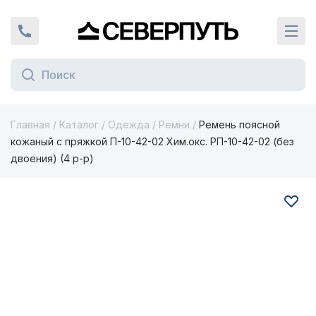
Вернуться на главную страницу
+7 (924) 924-16-46
Кат
Главная
/
Каталог
/
Одежда
/
Ремни
/
Ремень поясной
кожаный с пряжкой П-10-42-02 Хим.окс. РП-10-42-02 (без
двоения) (4 р-р)