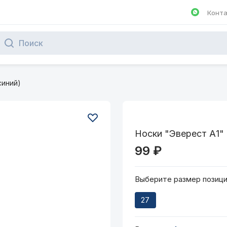
Конт
Написа
синий)
Носки "Эверест А1" 
99 ₽
Выберите размер позиц
27