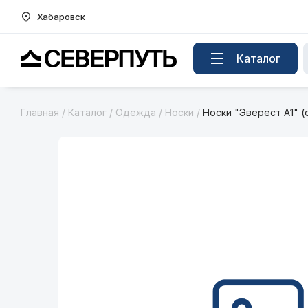
Хабаровск
Вернуться на главную страницу
Каталог
Главная
/
Каталог
/
Одежда
/
Носки
/
Носки "Эверест А1" (