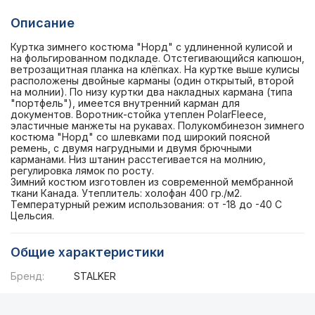
Описание
Куртка зимнего костюма "Норд" с удлиненной кулисой и
на фольгированном подкладе. Отстегивающийся капюшон,
ветрозащитная планка на клёпках. На куртке выше кулисы
расположены двойные карманы (один открытый, второй
на молнии). По низу куртки два накладных кармана (типа
"портфель"), имеется внутренний карман для
документов. Воротник-стойка утеплен PolarFleece,
эластичные манжеты на рукавах. Полукомбинезон зимнего
костюма "Норд" со шлевками под широкий поясной
ремень, с двумя нагрудными и двумя брючными
карманами. Низ штанин расстегивается на молнию,
регулировка лямок по росту.
Зимний костюм изготовлен из современной мембранной
ткани Канада. Утеплитель: холофан 400 гр./м2.
Температурный режим использования: от -18 до -40 С
Цельсия.
Общие характеристики
Бренд:
STALKER
Описание