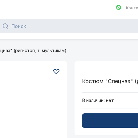
Конт
Написа
наз" (рип-стоп, т. мультикам)
Костюм "Спецназ" (р
В наличии:
нет