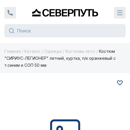
Вернуться на главную страницу
+7 (924) 924-16-46
Кат
Главная
/
Каталог
/
Одежда
/
Костюмы лето
/
Костюм
"СИРИУС-ЛЕГИОНЕР" летний, куртка, п/к оранжевый с
т.синим и СОП 50 мм