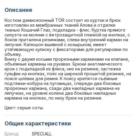
Описание
Костюм демисезонный TOR состоит из куртки и брюк
изготовлен из мембранных тканей Алова и отделки
тканью Кошачий Глаз, подкладка - флис. Куртка прямого
силуэта на молнии с ветрозащитной планкой на кнопках, с
боков приталена резинками, слева внутренний карман на
липучке. Капюшон вшивной с козырьком, имеет
утягивающую кулиску с фиксаторами для регулировки по
объему.
Внизу с двумя косыми прорезными карманами на клапане,
объемные карманы на рукавах. Брюки анатомического
кроя с подкладкой из флиса, низ на резинке, застежка
гульфик на кнопках, пояс на широкой прошитой резинке, на
поясе шлёвки для ремня. К поясу крепятся съёмные
подтяжки-кобура на пуговицах, спереди два боковых
прорезных кармана, сзади два накладных кармана на
липучках, на уровне колена два боковых накладных
кармана на кнопках, по низу брюк на резинке.
Цвет: серые соты.
Общие характеристики
Бренд:
SPECI.ALL