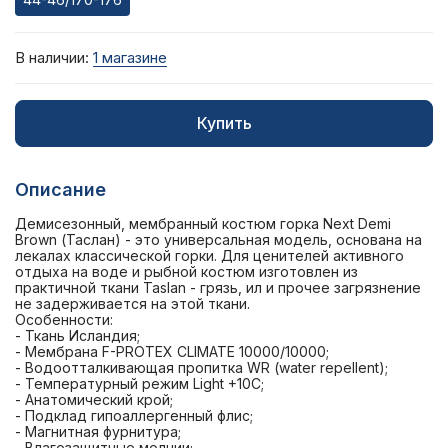
В наличии:
1 магазине
Купить
Описание
Демисезонный, мембранный костюм горка Next Demi
Brown (Таслан) - это универсальная модель, основана на
лекалах классической горки. Для ценителей активного
отдыха на воде и рыбной костюм изготовлен из
практичной ткани Taslan - грязь, ил и прочее загрязнение
не задерживается на этой ткани.
Особенности:
- Ткань Исландия;
- Мембрана F-PROTEX CLIMATE 10000/10000;
- Водоотталкивающая пропитка WR (water repellent);
- Температурный режим Light +10C;
- Анатомический крой;
- Подклад гипоаллергенный флис;
- Магнитная фурнитура;
- Влагозащитные молнии;