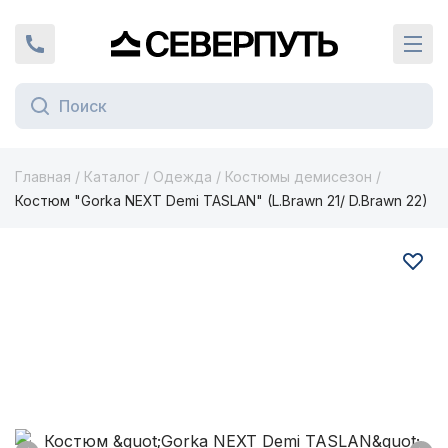
Вернуться на главную страницу
+7 (924) 924-16-46
Кат
Главная
/
Каталог
/
Одежда
/
Костюмы демисезон
/
Костюм "Gorka NEXT Demi TASLAN" (L.Brawn 21/ D.Brawn 22)