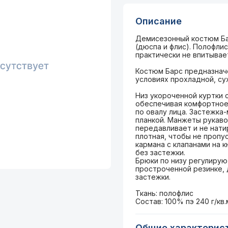
Описание
Демисезонный костюм Ба
(дюспа и флис). Полофли
практически не впитывает
Костюм Барс предназначе
условиях прохладной, су
Низ укороченной куртки 
обеспечивая комфортное
по овалу лица. Застежк
планкой. Манжеты рукаво
передавливает и не нати
плотная, чтобы не пропу
кармана с клапанами на 
без застежки.
Брюки по низу регулирую
простроченной резинке, 
застежки.
Ткань: полофлис
Состав: 100% пэ 240 г/кв.
Общие характерис