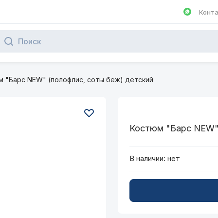
Конт
Написа
 "Барс NEW" (полофлис, соты беж) детский
Костюм "Барс NEW" 
В наличии:
нет