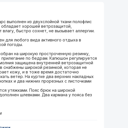
рс выполнен из двухслойной ткани полофлис
с обладает хорошей ветрозащитой,
 влагу, быстро сохнет, не вызывает аллергии.
н для любого вида активного отдыха в
хой погоды.
собран на широкую простроченную резинку,
 прилегание по бедрам. Капюшон регулируется
а-молния защищена внутренней ветрозащитной
в снабжены широкой резинкой, которая не
рает кожу, и в тоже время достаточно
скать ветер. На куртке два верхних накладных
кнопках и два нижних прорезных с листочками
тся утяжками. Пояс брюк на широкой
дополнен шлевками. Два кармана у пояса без
м
тики