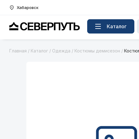
Хабаровск
Вернуться на главную страницу
Каталог
Главная
/
Каталог
/
Одежда
/
Костюмы демисезон
/
Костюм