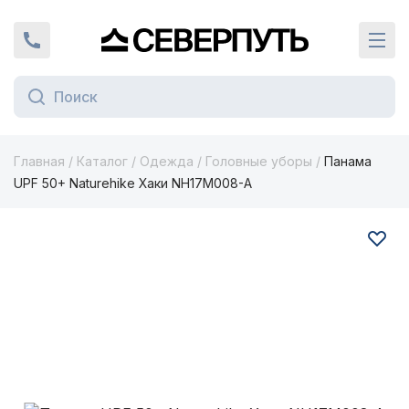
Вернуться на главную страницу
+7 (924) 924-16-46
Кат
Главная
/
Каталог
/
Одежда
/
Головные уборы
/
Панама
UPF 50+ Naturehike Хаки NH17M008-A