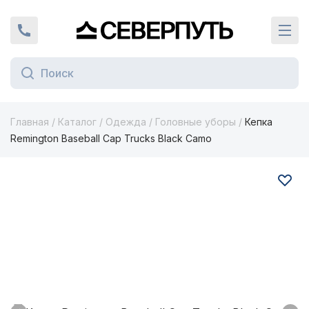
Вернуться на главную страницу
+7 (924) 924-16-46
Кат
Главная
/
Каталог
/
Одежда
/
Головные уборы
/
Кепка
Remington Baseball Cap Trucks Black Camo