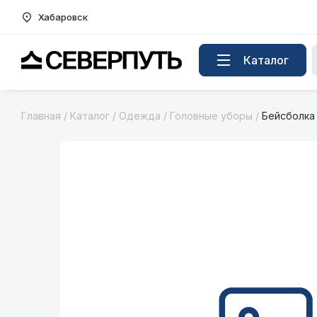
Хабаровск
Вернуться на главную страницу
Каталог
Главная
/
Каталог
/
Одежда
/
Головные уборы
/
Бейсболка