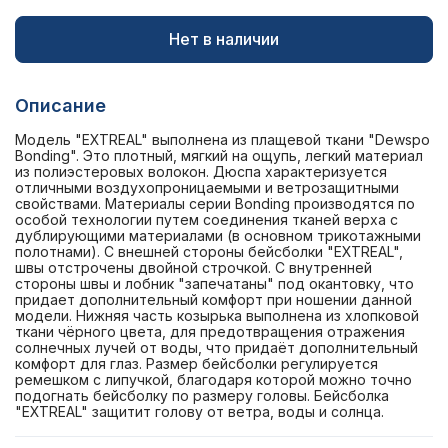
Нет в наличии
Описание
Модель "EXTREAL" выполнена из плащевой ткани "Dewspo
Bonding". Это плотный, мягкий на ощупь, легкий материал
из полиэстеровых волокон. Дюспа характеризуется
отличными воздухопроницаемыми и ветрозащитными
свойствами. Материалы серии Bonding производятся по
особой технологии путем соединения тканей верха с
дублирующими материалами (в основном трикотажными
полотнами). С внешней стороны бейсболки "EXTREAL",
швы отстрочены двойной строчкой. С внутренней
стороны швы и лобник "запечатаны" под окантовку, что
придает дополнительный комфорт при ношении данной
модели. Нижняя часть козырька выполнена из хлопковой
ткани чёрного цвета, для предотвращения отражения
солнечных лучей от воды, что придаёт дополнительный
комфорт для глаз. Размер бейсболки регулируется
ремешком с липучкой, благодаря которой можно точно
подогнать бейсболку по размеру головы. Бейсболка
"EXTREAL" защитит голову от ветра, воды и солнца.