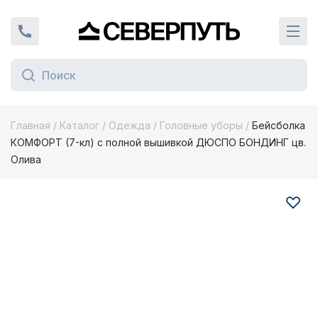
Вернуться на главную страницу
+7 (924) 924-16-46
Кат
Главная
/
Каталог
/
Одежда
/
Головные уборы
/
Бейсболка
КОМФОРТ (7-кл) с полной вышивкой ДЮСПО БОНДИНГ цв.
Олива