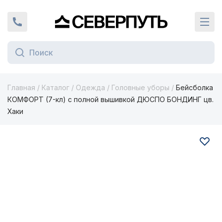
Вернуться на главную страницу
+7 (924) 924-16-46
Кат
Главная
/
Каталог
/
Одежда
/
Головные уборы
/
Бейсболка
КОМФОРТ (7-кл) с полной вышивкой ДЮСПО БОНДИНГ цв.
Хаки