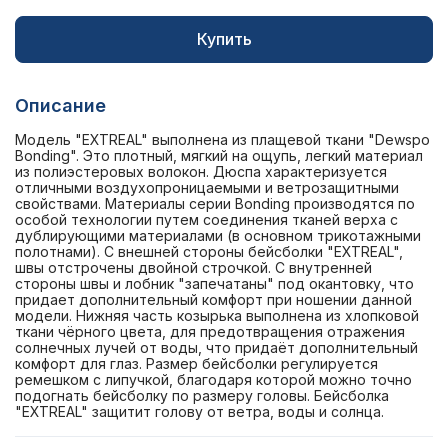
Купить
Описание
Модель "EXTREAL" выполнена из плащевой ткани "Dewspo
Bonding". Это плотный, мягкий на ощупь, легкий материал
из полиэстеровых волокон. Дюспа характеризуется
отличными воздухопроницаемыми и ветрозащитными
свойствами. Материалы серии Bonding производятся по
особой технологии путем соединения тканей верха с
дублирующими материалами (в основном трикотажными
полотнами). С внешней стороны бейсболки "EXTREAL",
швы отстрочены двойной строчкой. С внутренней
стороны швы и лобник "запечатаны" под окантовку, что
придает дополнительный комфорт при ношении данной
модели. Нижняя часть козырька выполнена из хлопковой
ткани чёрного цвета, для предотвращения отражения
солнечных лучей от воды, что придаёт дополнительный
комфорт для глаз. Размер бейсболки регулируется
ремешком с липучкой, благодаря которой можно точно
подогнать бейсболку по размеру головы. Бейсболка
"EXTREAL" защитит голову от ветра, воды и солнца.