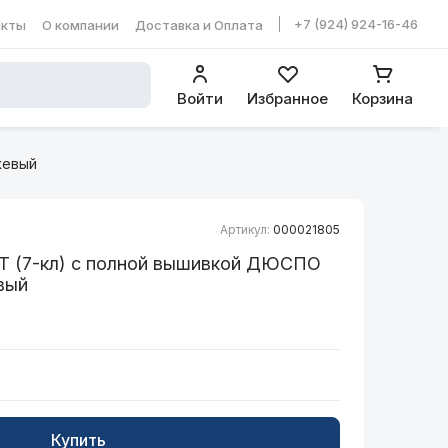
+7 (924) 924-16-46
акты
О компании
Доставка и Оплата
ть в WhatsApp
Войти
Избранное
Корзина
жевый
Артикул:
000021805
 (7-кл) с полной вышивкой ДЮСПО
вый
Купить