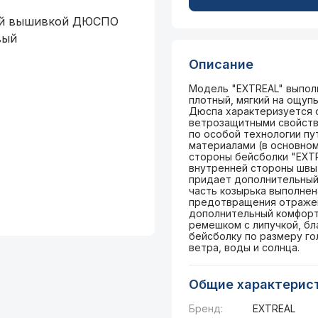
Описание
Модель "EXTREAL" выполн
плотный, мягкий на ощупь
Дюспа характеризуется 
ветрозащитными свойств
по особой технологии п
материалами (в основном
стороны бейсболки "EXTR
внутренней стороны швы 
придает дополнительный
часть козырька выполнена
предотвращения отражен
дополнительный комфорт 
ремешком с липучкой, бл
бейсболку по размеру го
ветра, воды и солнца.
Общие характерис
Бренд:
EXTREAL