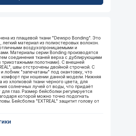
ена из плащевой ткани "Dewspo Bonding". Это
, легкий материал из полиэстеровых волокон.
отличными воздухопроницаемыми и
ами. Материалы серии Bonding производятся
утем соединения тканей верха с дублирующими
 трикотажными полотнами). С внешней
EAL", швы отстрочены двойной строчкой. С
и лобник "запечатаны" под окантовку, что
 комфорт при ношении данной модели. Нижняя
 из хлопковой ткани чёрного цвета, для
ия солнечных лучей от воды, что придаёт
для глаз. Размер бейсболки регулируется
агодаря которой можно точно подогнать
ловы. Бейсболка "EXTREAL" защитит голову от
тики