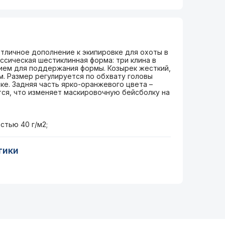
отличное дополнение к экипировке для охоты в
ссическая шестиклинная форма: три клина в
ием для поддержания формы. Козырек жесткий,
. Размер регулируется по обхвату головы
ке. Задняя часть ярко-оранжевого цвета –
ся, что изменяет маскировочную бейсболку на
стью 40 г/м2;
тики