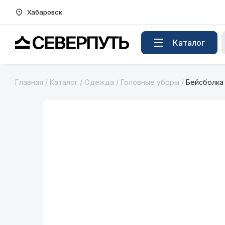
Хабаровск
Вернуться на главную страницу
Каталог
Главная
/
Каталог
/
Одежда
/
Головные уборы
/
Бейсболка