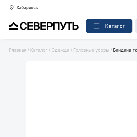
Хабаровск
Вернуться на главную страницу
Каталог
Главная
/
Каталог
/
Одежда
/
Головные уборы
/
Бандана тк