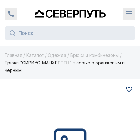
Вернуться на главную страницу
+7 (924) 924-16-46
Кат
Главная
/
Каталог
/
Одежда
/
Брюки и комбинезоны
/
Брюки "СИРИУС-МАНХЕТТЕН" т.серые с оранжевым и
черным