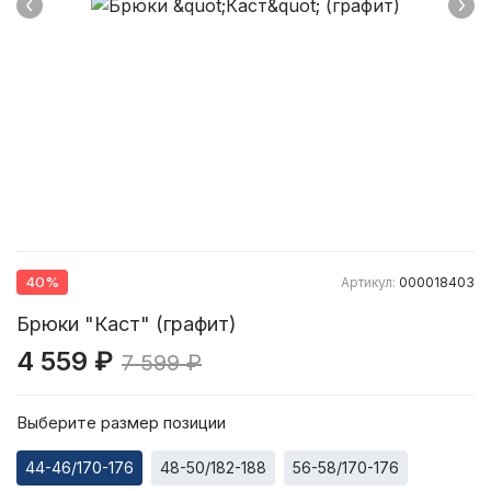
40%
Артикул:
000018403
Брюки "Каст" (графит)
4 559 ₽
7 599 ₽
Выберите размер позиции
44-46/170-176
48-50/182-188
56-58/170-176