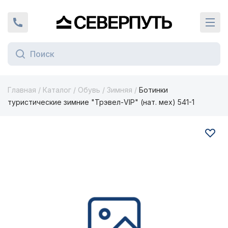
Вернуться на главную страницу
+7 (924) 924-16-46
Кат
Главная
/
Каталог
/
Обувь
/
Зимняя
/
Ботинки
туристические зимние "Трэвел-VIP" (нат. мех) 541-1