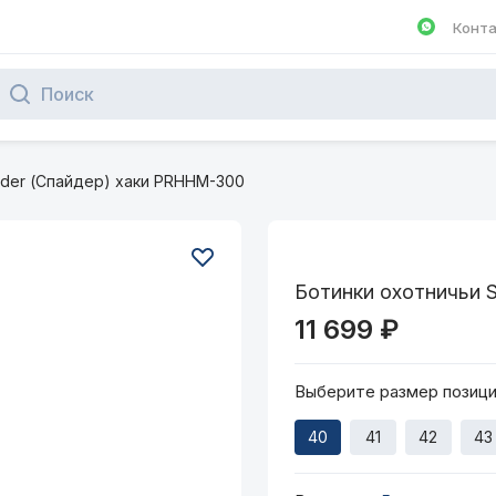
Конт
Написа
ider (Спайдер) хаки PRHHM-300
Ботинки охотничьи 
11 699 ₽
Выберите размер позиц
40
41
42
43