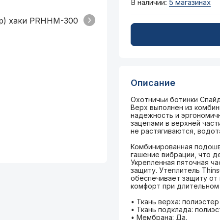
В наличии:
5 магазинах
Описание
Охотничьи ботинки Спай
Верх выполнен из комбин
надежность и эргономичн
зацепами в верхней час
не растягиваются, водот
Комбинированная подошв
гашение вибрации, что д
Укрепленная пяточная ч
защиту. Утеплитель Thins
обеспечивает защиту от 
комфорт при длительном
• Ткань верха: полиэсте
• Ткань подклада: полиэ
• Мембрана: Да.