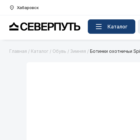
Хабаровск
Вернуться на главную страницу
Каталог
Главная
/
Каталог
/
Обувь
/
Зимняя
/
Ботинки охотничьи Sp