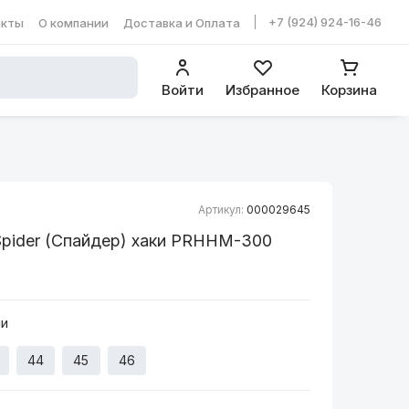
+7 (924) 924-16-46
акты
О компании
Доставка и Оплата
ть в WhatsApp
Войти
Избранное
Корзина
Артикул:
000029645
Spider (Спайдер) хаки PRHHM-300
ии
44
45
46