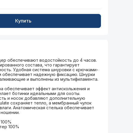
Купить
дер обеспечивают водостойкость до 4 часов.
ированного состава, что гарантирует
ость. Удобная система шнуровки с крючками-
ти обеспечивает надежную фиксацию. Шнурки
алкивающие и выполнены из мультифиламента.
а обеспечивает эффект антискольжения и
елает ботинки идеальными для охоты.
асть и носок добавляют дополнительную
ulate сохраняет тепло, а мембранный чулок
влаги. Анатомическая стелька обеспечивает
 ношении.
р 100%
стер 100%