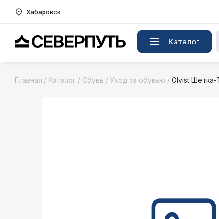
Хабаровск
Вернуться на главную страницу
Каталог
Главная
/
Каталог
/
Обувь
/
Уход за обувью
/
Olvist Щетка