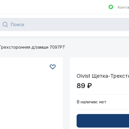
Конт
Написа
-Трехсторонняя д/замши 7097РТ
Olvist Щетка-Трехс
89 ₽
В наличии:
нет