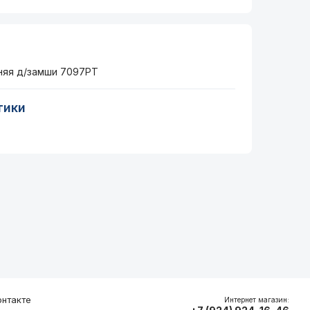
няя д/замши 7097РТ
тики
нтакте
Интернет магазин: