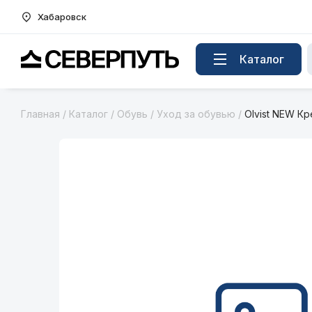
Хабаровск
Вернуться на главную страницу
Каталог
Главная
/
Каталог
/
Обувь
/
Уход за обувью
/
Olvist NEW Кр