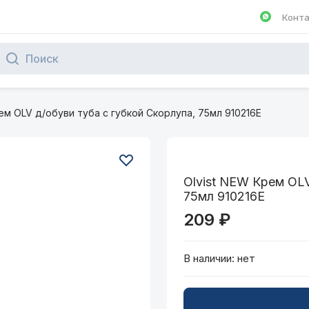
Конт
Написа
ем OLV д/обуви туба с губкой Скорлупа, 75мл 910216Е
Olvist NEW Крем OLV
75мл 910216Е
209 ₽
В наличии:
нет