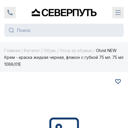
Вернуться на главную страницу
+7 (924) 924-16-46
Кат
Главная
/
Каталог
/
Обувь
/
Уход за обувью
/
Olvist NEW
Крем - краска жидкая черная, флакон с губкой 75 мл. 75 мл
1088/01E