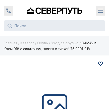
Вернуться на главную страницу
+7 (924) 924-16-46
Кат
Главная
/
Каталог
/
Обувь
/
Уход за обувью
/
DAMAVIK-
Крем 018 с силиконом, тюбик с губкой 75 9301-018