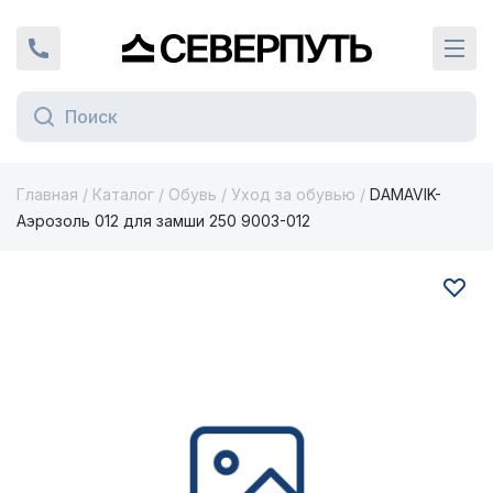
Вернуться на главную страницу
+7 (924) 924-16-46
Кат
Главная
/
Каталог
/
Обувь
/
Уход за обувью
/
DAMAVIK-
Аэрозоль 012 для замши 250 9003-012