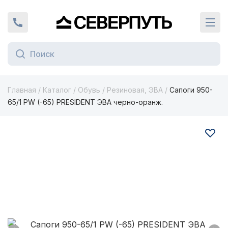
Вернуться на главную страницу
+7 (924) 924-16-46
Кат
Главная
/
Каталог
/
Обувь
/
Резиновая, ЭВА
/
Сапоги 950-
65/1 PW (-65) PRESIDENT ЭВА черно-оранж.