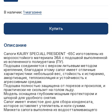
В наличии:
1 магазине
Купить
Описание
Сапоги KAURY SPECI.ALL PRESIDENT -65C изготовлены из
морозостойкого материала ЭВА с подошвой выполненной
из вспененного полиуретана (ПУ).
Подошва соединяется с верхом литьевым методом
крепления, благодаря этому сапог имеет отличные
характеристики: небольшой вес, стойкость к истиранию,
амортизация, теплоизоляция и устойчивость к
агрессивным средам.
Подошва полностью защищена от порезов и проколов, и
практически не скользит на голом льду.
Модель оснащена глубоким мощным протектором и
шпорой для удобного снятия.
Сапог имеет ячеистое дно для сбора конденсата,
которое оставляет утеплитель и ноги сухими.
Манжета сапога выполнена из водоотталкивающего