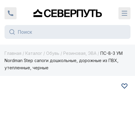
Вернуться на главную страницу
+7 (924) 924-16-46
Кат
Главная
/
Каталог
/
Обувь
/
Резиновая, ЭВА
/
ПС-8-3 УМ
Nordman Step сапоги дошкольные, дорожные из ПВХ,
утепленные, черные