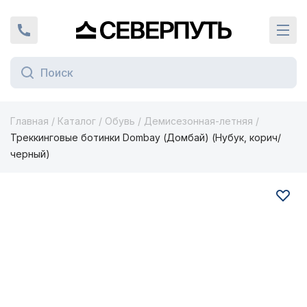
Вернуться на главную страницу
+7 (924) 924-16-46
Кат
Главная
/
Каталог
/
Обувь
/
Демисезонная-летняя
/
Треккинговые ботинки Dombay (Домбай) (Нубук, корич/
черный)