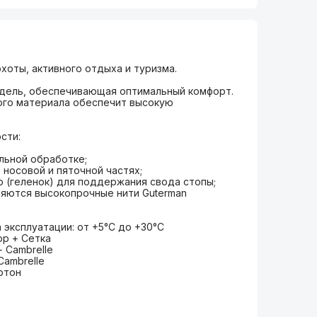
хоты, активного отдыха и туризма.
одель, обеспечивающая оптимальный комфорт.
ого материала обеспечит высокую
сти:
льной обработке;
носовой и пяточной частях;
 (геленок) для поддержания свода стопы;
няются высокопрочные нити Guterman
эксплуатации: от +5°С до +30°С
юр + Сетка
 Cambrelle
Cambrelle
ртон