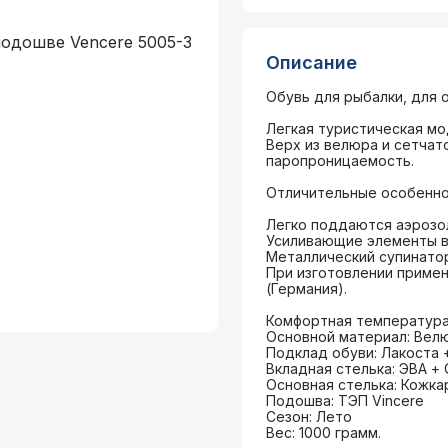
Описание
Обувь для рыбалки, для о
Легкая туристическая м
Верх из велюра и сетчат
паропроницаемость.
Отличительные особенно
Легко поддаются аэрозо
Усиливающие элементы в 
Металлический супинатор
При изготовлении приме
(Германия).
Комфортная температура 
Основной материал: Вел
Подклад обуви: Лакоста +
Вкладная стелька: ЭВА + 
Основная стелька: Кожка
Подошва: ТЭП Vincere
Сезон: Лето
Вес: 1000 грамм.