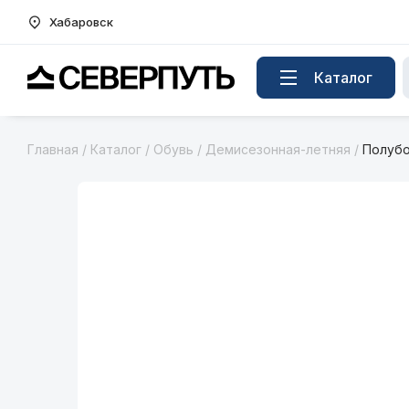
Хабаровск
Вернуться на главную страницу
Каталог
Главная
/
Каталог
/
Обувь
/
Демисезонная-летняя
/
Полубо