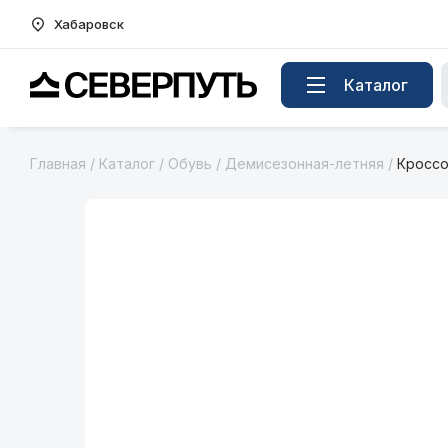
Хабаровск
Вернуться на главную страницу
Каталог
Главная
/
Каталог
/
Обувь
/
Демисезонная-летняя
/
Кроссо