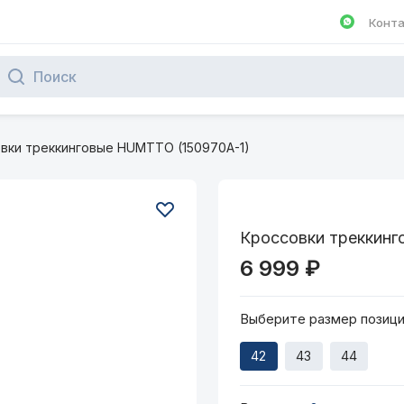
Конт
Написа
вки треккинговые HUMTTO (150970A-1)
Кроссовки треккинг
6 999 ₽
Выберите размер позиц
42
43
44