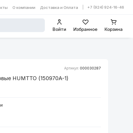
+7 (924) 924-16-46
акты
О компании
Доставка и Оплата
ть в WhatsApp
Войти
Избранное
Корзина
Артикул:
000030287
овые HUMTTO (150970A-1)
ии