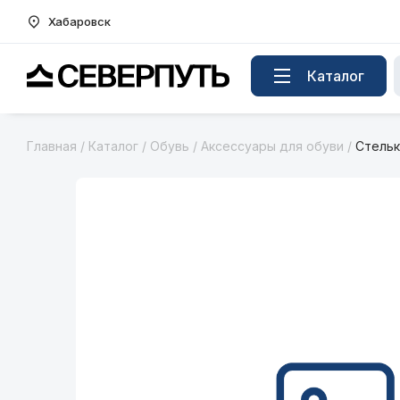
Хабаровск
Вернуться на главную страницу
Каталог
Главная
/
Каталог
/
Обувь
/
Аксессуары для обуви
/
Стельк