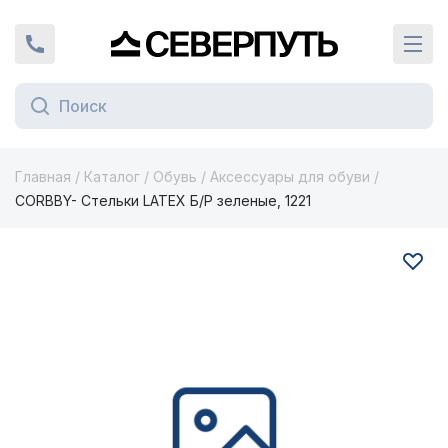
Вернуться на главную страницу
+7 (924) 924-16-46
Кат
Главная
/
Каталог
/
Обувь
/
Аксессуары для обуви
/
CORBBY- Стельки LATEX Б/Р зеленые, 1221