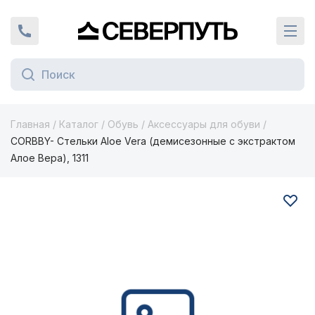
Вернуться на главную страницу
+7 (924) 924-16-46
Кат
Главная
/
Каталог
/
Обувь
/
Аксессуары для обуви
/
CORBBY- Стельки Aloe Vera (демисезонные с экстрактом
Алое Вера), 1311