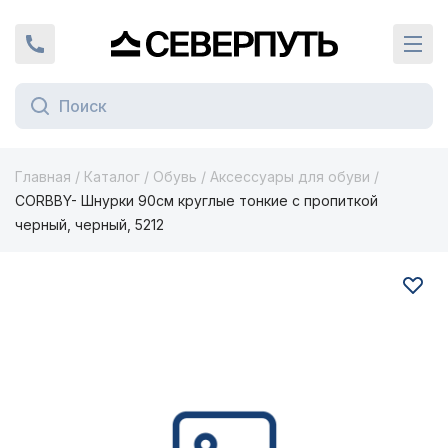
Вернуться на главную страницу
+7 (924) 924-16-46
Кат
Главная
/
Каталог
/
Обувь
/
Аксессуары для обуви
/
CORBBY- Шнурки 90см круглые тонкие с пропиткой
черный, черный, 5212