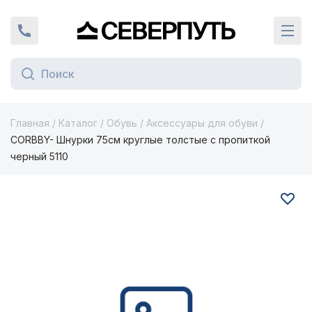
Вернуться на главную страницу
+7 (924) 924-16-46
Кат
Главная
/
Каталог
/
Обувь
/
Аксессуары для обуви
/
CORBBY- Шнурки 75см круглые толстые с пропиткой
черный 5110